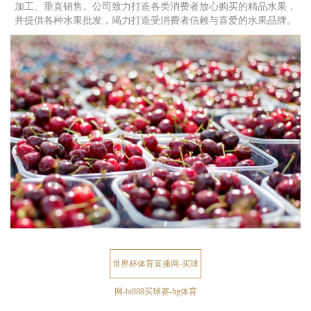
加工、垂直销售。公司致力打造各类消费者放心购买的精品水果，
并提供各种水果批发，竭力打造受消费者信赖与喜爱的水果品牌。
世界杯体育直播网-买球
网-bt888买球赛-hg体育