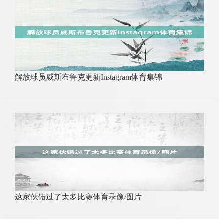
解放球员威斯布鲁克更新Instagram体育集锦
这家伙错过了太多比赛体育录像/图片