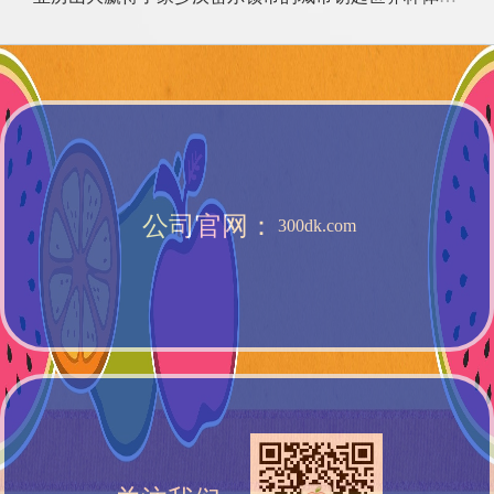
公司官网：
300dk.com