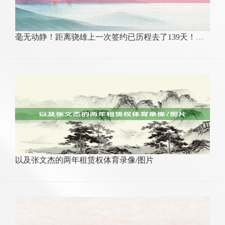
毫无动静！距离骁雄上一次签约已历程去了139天！世界杯体育信息
以及张文杰的两年租赁权体育录像/图片